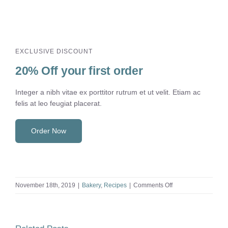
EXCLUSIVE DISCOUNT
20% Off your first order
Integer a nibh vitae ex porttitor rutrum et ut velit. Etiam ac
felis at leo feugiat placerat.
Order Now
on
November 18th, 2019
|
Bakery
,
Recipes
|
Comments Off
Homemade
Croissant
with
Coffee