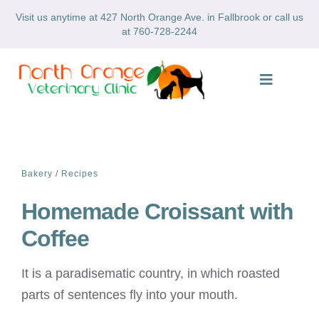
Skip
Visit us anytime at 427 North Orange Ave. in Fallbrook or call us
to
at 760-728-2244
content
Toggle
Navigatio
Home
About
Bakery
/
Recipes
Homemade Croissant with
Services
Coffee
Gallery
It is a paradisematic country, in which roasted
parts of sentences fly into your mouth.
Forms